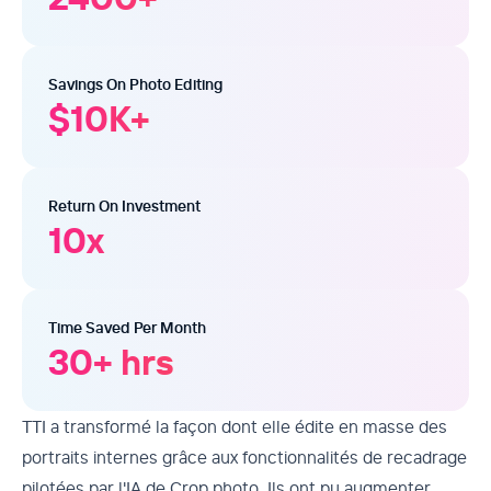
Savings On Photo Editing
$
10
K+
Return On Investment
10
x
Time Saved Per Month
30
+ hrs
TTI a transformé la façon dont elle édite en masse des
portraits internes grâce aux fonctionnalités de recadrage
pilotées par l'IA de Crop.photo. Ils ont pu augmenter