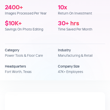
2400
+
10
x
Images Processed Per Year
Return On Investment
$
10
K+
30
+ hrs
Savings On Photo Editing
Time Saved Per Month
Category
Industry
Power Tools & Floor Care
Manufacturing & Retail
Headquarters
Company Size
Fort Worth, Texas
47K+ Employees